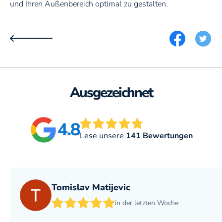
und Ihren Außenbereich optimal zu gestalten.
facebook sh
twitt
Ausgezeichnet
4.8
Lese unsere
141 Bewertungen
Tomislav Matijevic
in der letzten Woche