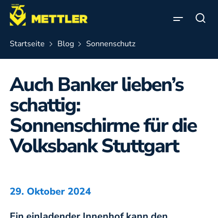
Direkt zum Inhalt
Suc
Startseite
Blog
Sonnenschutz
Leinfelden-Echterdingen
Sonnenschutz
Unternehmen
Auch Banker lieben’s
Stuttgart-Sillenbuch
Service
Markisen
schattig:
Stellenangebote
Sonnenschirme für die
Jalousien
Volksbank Stuttgart
Reparaturdienst
Newsletter
29. Oktober 2024
Innensonnenschutz
Ein einladender Innenhof kann den