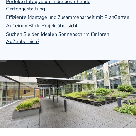
Perfekte Integration in die bestehende
Gartengestaltung
Effiziente Montage und Zusammenarbeit mit PlanGarten
Auf einen Blick: Projektübersicht
Terrassendach aus Glas
Suchen Sie den idealen Sonnenschirm für Ihren
Außenbereich?
Textiles Terrassendach
Haustüren & Fenster
Haustüren