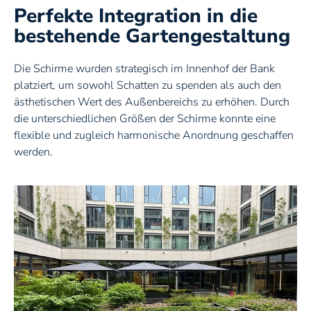
Perfekte Integration in die
Fenster
bestehende Gartengestaltung
Garagentore
Die Schirme wurden strategisch im Innenhof der Bank
platziert, um sowohl Schatten zu spenden als auch den
Rollladen
ästhetischen Wert des Außenbereichs zu erhöhen. Durch
die unterschiedlichen Größen der Schirme konnte eine
flexible und zugleich harmonische Anordnung geschaffen
werden.
Rollladen
Schrägverschattung
Fensterladen