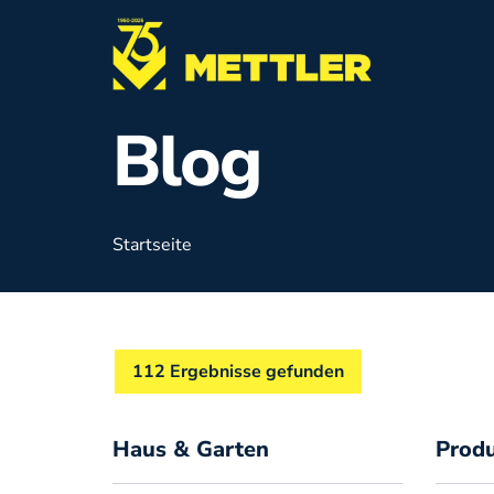
Direkt zum Inhalt
Blog
Startseite
112 Ergebnisse gefunden
Haus & Garten
Produ