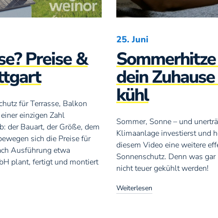
25. Juni
se? Preise &
Sommerhitze 
ttgart
dein Zuhaus
kühl
chutz für Terrasse, Balkon
 einer einzigen Zahl
Sommer, Sonne – und unerträ
ab: der Bauart, der Größe, dem
Klimaanlage investierst und ho
bewegen sich die Preise für
diesem Video eine weitere e
nach Ausführung etwa
Sonnenschutz. Denn was gar 
 plant, fertigt und montiert
nicht teuer gekühlt werden!
Weiterlesen