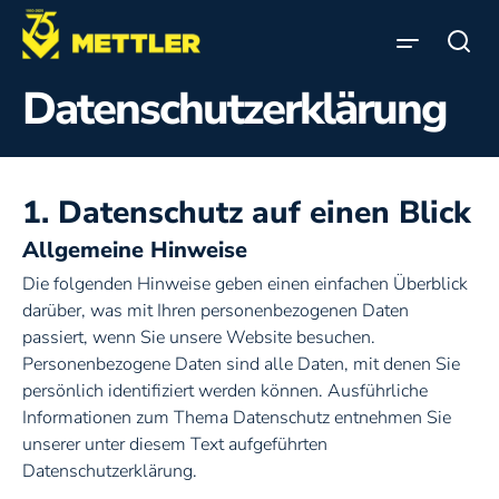
Direkt zum Inhalt
Suc
Datenschutzerklärung
Leinfelden-Echterdingen
Sonnenschutz
Unternehmen
Stuttgart-Sillenbuch
Service
1. Datenschutz auf einen Blick
Markisen
Allgemeine Hinweise
Stellenangebote
Die folgenden Hinweise geben einen einfachen Überblick
Jalousien
darüber, was mit Ihren personenbezogenen Daten
Reparaturdienst
passiert, wenn Sie unsere Website besuchen.
Personenbezogene Daten sind alle Daten, mit denen Sie
Newsletter
persönlich identifiziert werden können. Ausführliche
Informationen zum Thema Datenschutz entnehmen Sie
unserer unter diesem Text aufgeführten
Innensonnenschutz
Datenschutzerklärung.