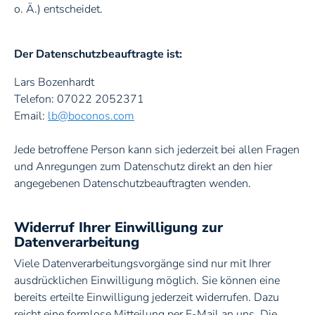
o. Ä.) entscheidet.
Fliegengitter
Der Datenschutzbeauftragte ist:
Gartenmöbel
Lars Bozenhardt
Telefon: 07022 2052371
Energie sparen
Email:
lb@boconos.com
Steuerungstechnik
Jede betroffene Person kann sich jederzeit bei allen Fragen
und Anregungen zum Datenschutz direkt an den hier
angegebenen Datenschutzbeauftragten wenden.
Gastronomie
Widerruf Ihrer Einwilligung zur
Datenverarbeitung
Viele Datenverarbeitungsvorgänge sind nur mit Ihrer
ausdrücklichen Einwilligung möglich. Sie können eine
bereits erteilte Einwilligung jederzeit widerrufen. Dazu
reicht eine formlose Mitteilung per E-Mail an uns. Die