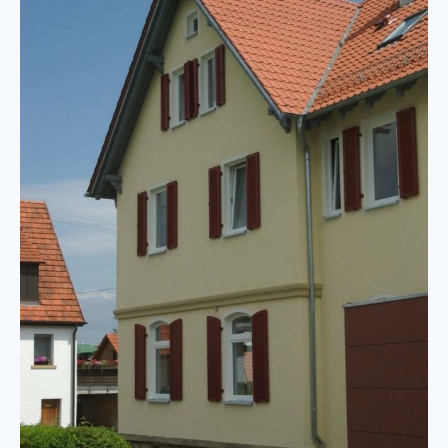
Fenster
Garagentore
Rollladen
Rollladen
Schrägverschattung
Fensterladen