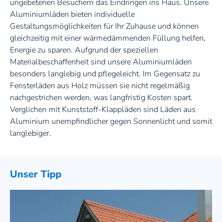
ungebetenen Besuchern das Eindringen ins Haus. Unsere
Aluminiumläden bieten individuelle
Gestaltungsmöglichkeiten für Ihr Zuhause und können
gleichzeitig mit einer wärmedämmenden Füllung helfen,
Terrassendach aus Glas
Energie zu sparen. Aufgrund der speziellen
Materialbeschaffenheit sind unsere Aluminiumläden
besonders langlebig und pflegeleicht. Im Gegensatz zu
Fensterläden aus Holz müssen sie nicht regelmäßig
nachgestrichen werden, was langfristig Kosten spart.
Verglichen mit Kunststoff-Klappläden sind Läden aus
Textiles Terrassendach
Aluminium unempfindlicher gegen Sonnenlicht und somit
langlebiger.
Haustüren & Fenster
Haustüren