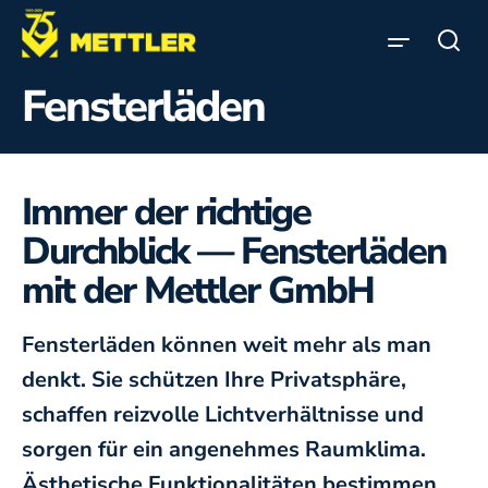
Direkt zum Inhalt
Suc
Fensterläden
Leinfelden-Echterdingen
Sonnenschutz
Unternehmen
Stuttgart-Sillenbuch
Service
Immer der richtige
Markisen
Durchblick — Fensterläden
Stellenangebote
mit der Mettler GmbH
Jalousien
Reparaturdienst
Fensterläden können weit mehr als man
Newsletter
denkt. Sie schützen Ihre Privatsphäre,
schaffen reizvolle Lichtverhältnisse und
Innensonnenschutz
sorgen für ein angenehmes Raumklima.
Ästhetische Funktionalitäten bestimmen